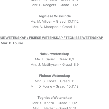
Mnr. E. Rodgers – Graad 11,12
Tegniese Wiskunde
Me. M. Viljoen – Graad 10,11,12
Mnr. V. Manqana – Graad 11
URWETENSKAP / FISIESE WETENSKAP / TEGNIESE WETENSKAP
Mnr. D. Fourie
Natuurwetenskap
Me. L. Sauer – Graad 8,9
Mnr. J. Matthysen – Graad 8,9
Fisiese Wetenskap
Mnr. S. Khoza – Graad 11
Mnr. D. Fourie – Graad 10,11,12
Tegniese Wetenskap
Mnr. S. Khoza – Graad 10,12
Mnr. J. Herbst – Graad 10,11