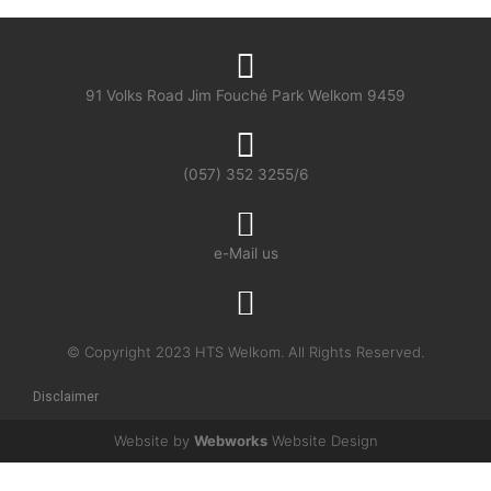
91 Volks Road Jim Fouché Park Welkom 9459
(057) 352 3255/6
e-Mail us
© Copyright 2023 HTS Welkom. All Rights Reserved.
Disclaimer
Website by
Webworks
Website Design